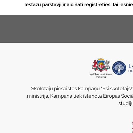
Iestāžu pārstāvji ir aicināti reģistrēties, lai ies
Skolotāju piesaistes kampaņu “Esi skolotājs!”
ministrija. Kampaņa tiek īstenota Eiropas Sociā
studij