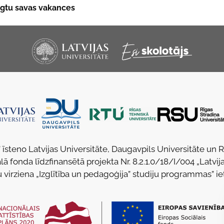
niegtu savas vakances
 īsteno Latvijas Universitāte, Daugavpils Universitāte un 
lā fonda līdzfinansētā projekta Nr. 8.2.1.0/18/I/004 „Latvija
u virziena „Izglītība un pedagoģija” studiju programmas” ie