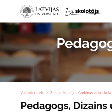
Pedagogs
Vakanču karte
Zentas Mauriņas Grobiņas vidusskola
Pedagogs, Dizains 