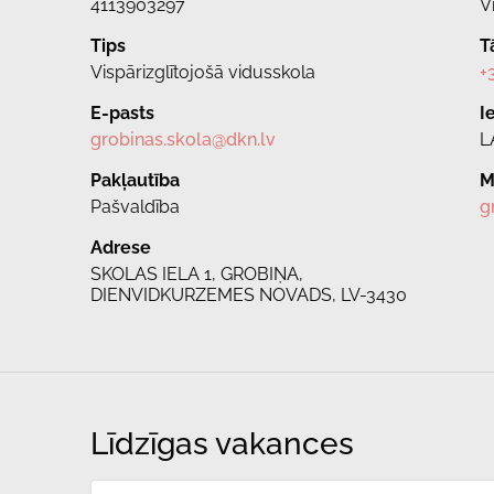
4113903297
V
Tips
T
Vispārizglītojošā vidusskola
+
E-pasts
I
grobinas.skola@dkn.lv
L
Pakļautība
M
Pašvaldība
g
Adrese
SKOLAS IELA 1, GROBIŅA,
DIENVIDKURZEMES NOVADS, LV-3430
Līdzīgas vakances