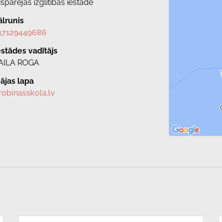
ispārējās izglītības iestāde
ālrunis
37129449686
estādes vadītājs
AILA ROGA
ājas lapa
robinasskola.lv