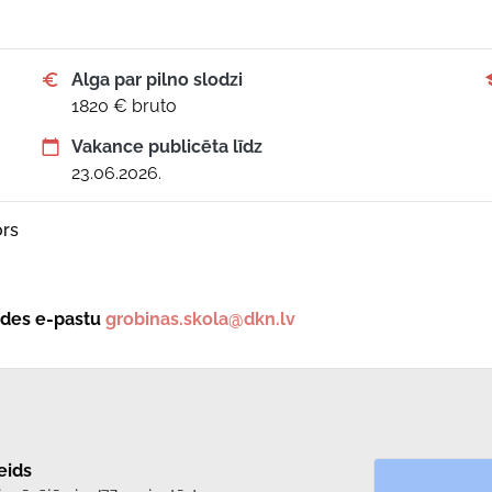
Alga par pilno slodzi
1820 € bruto
Vakance publicēta līdz
23.06.2026.
rs
tādes e-pastu
grobinas.skola@dkn.lv
eids