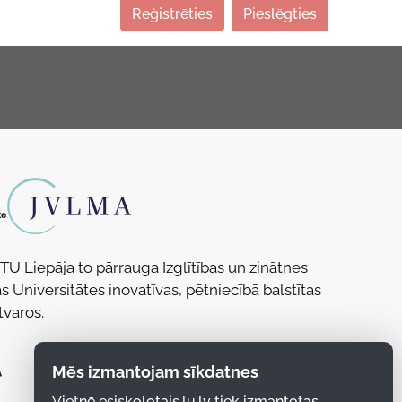
Reģistrēties
Pieslēgties
RTU Liepāja to pārrauga Izglītības un zinātnes
s Universitātes inovatīvas, pētniecībā balstītas
tvaros.
Mēs izmantojam sīkdatnes
Vietnē esiskolotajs.lu.lv tiek izmantotas