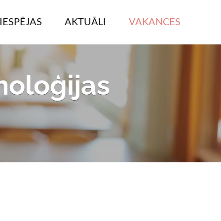
IESPĒJAS
AKTUĀLI
VAKANCES
noloģijas