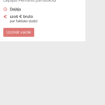
Liepājas Piemares pamatskola
Daļēja
1206 € bruto
par faktisko slodzi
Uzzināt vairāk