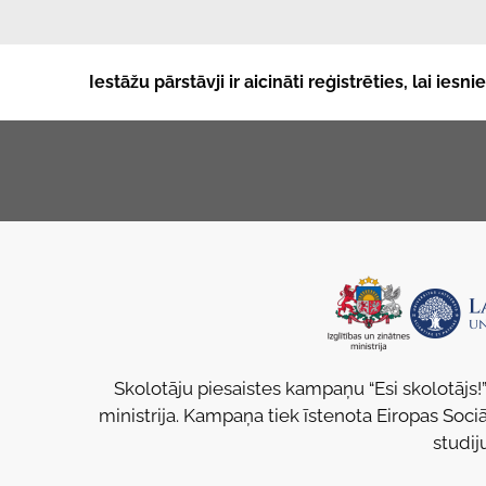
Iestāžu pārstāvji ir aicināti reģistrēties, lai ies
Skolotāju piesaistes kampaņu “Esi skolotājs!”
ministrija. Kampaņa tiek īstenota Eiropas Sociā
studij