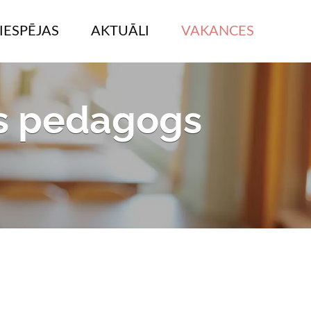
IESPĒJAS
AKTUĀLI
VAKANCES
is pedagogs