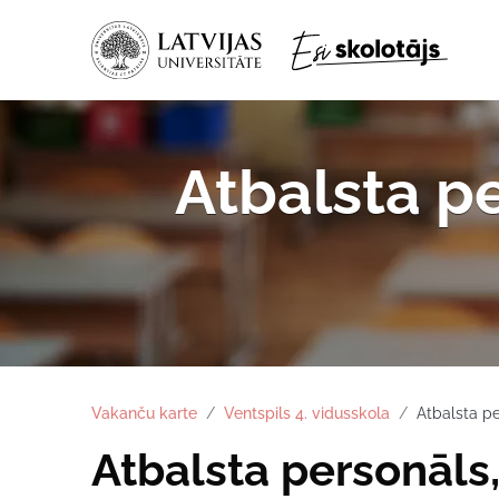
Atbalsta p
Vakanču karte
Ventspils 4. vidusskola
Atbalsta p
Atbalsta personāls