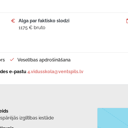
Alga par faktisko slodzi
1175 € bruto
rs
Veselības apdrošināšana
tādes e-pastu
4.vidusskola@ventspils.lv
eids
ispārējās izglītības iestāde