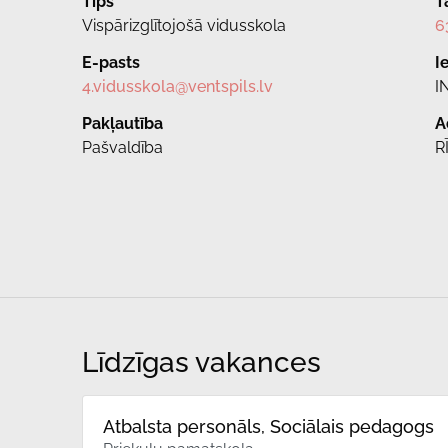
Tips
T
Vispārizglītojošā vidusskola
6
E-pasts
I
4.vidusskola@ventspils.lv
I
Pakļautība
A
Pašvaldība
R
Līdzīgas vakances
Atbalsta personāls, Sociālais pedagogs