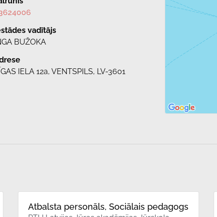
ālrunis
3624006
estādes vadītājs
NGA BUŽOKA
drese
ĪGAS IELA 12a, VENTSPILS, LV-3601
Atbalsta personāls, Sociālais pedagogs