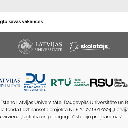
niegtu savas vakances
 īsteno Latvijas Universitāte, Daugavpils Universitāte un 
lā fonda līdzfinansētā projekta Nr. 8.2.1.0/18/I/004 „Latvija
u virziena „Izglītība un pedagoģija” studiju programmas” ie