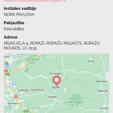
ropazu.vidusskola@edu.ropazi.lv
Iestādes vadītājs
NORA PAVLOVA
Pakļautība
Pašvaldība
Adrese
RĪGAS IELA 5, ROPAŽI, ROPAŽU PAGASTS, ROPAŽU
NOVADS, LV-2135