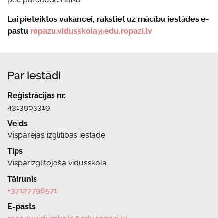
Lai pieteiktos vakancei, rakstiet uz mācību iestādes e-
pastu
ropazu.vidusskola@edu.ropazi.lv
Par iestādi
Reģistrācijas nr.
4313903319
Veids
Vispārējās izglītības iestāde
Tips
Vispārizglītojošā vidusskola
Tālrunis
+37127796571
E-pasts