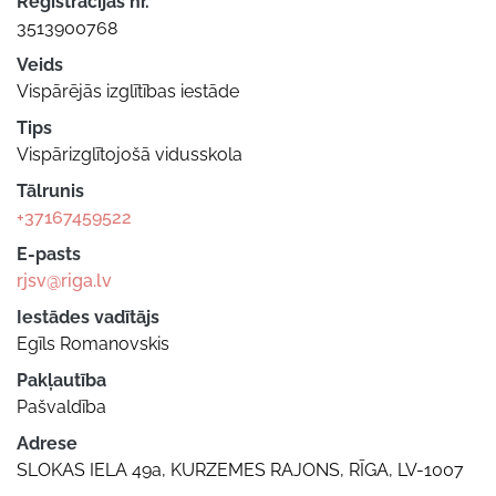
Reģistrācijas nr.
3513900768
Veids
Vispārējās izglītības iestāde
Tips
Vispārizglītojošā vidusskola
Tālrunis
+37167459522
E-pasts
rjsv@riga.lv
Iestādes vadītājs
Egīls Romanovskis
Pakļautība
Pašvaldība
Adrese
SLOKAS IELA 49a, KURZEMES RAJONS, RĪGA, LV-1007