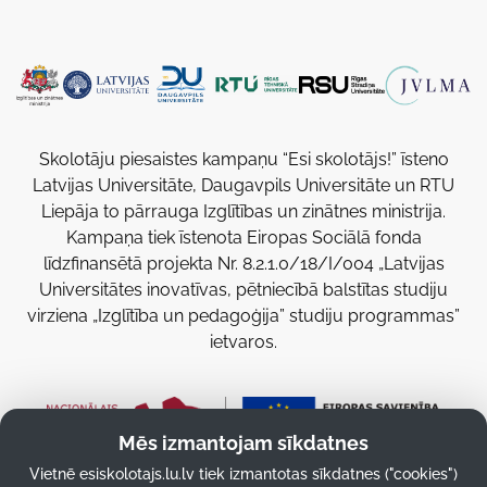
Skolotāju piesaistes kampaņu “Esi skolotājs!” īsteno
Latvijas Universitāte, Daugavpils Universitāte un RTU
Liepāja to pārrauga Izglītības un zinātnes ministrija.
Kampaņa tiek īstenota Eiropas Sociālā fonda
līdzfinansētā projekta Nr. 8.2.1.0/18/I/004 „Latvijas
Universitātes inovatīvas, pētniecībā balstītas studiju
virziena „Izglītība un pedagoģija” studiju programmas”
ietvaros.
Mēs izmantojam sīkdatnes
Vietnē esiskolotajs.lu.lv tiek izmantotas sīkdatnes ("cookies")