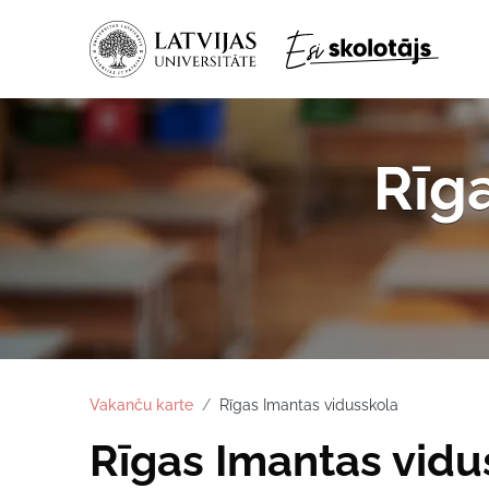
Rīg
Vakanču karte
Rīgas Imantas vidusskola
Rīgas Imantas vidu