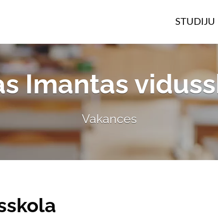
STUDIJU 
as Imantas viduss
Vakances
sskola