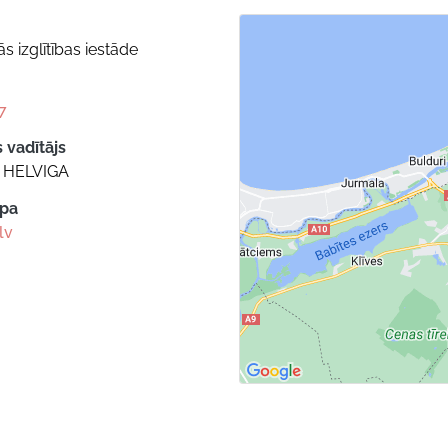
s izglītības iestāde
7
 vadītājs
 HELVIGA
apa
lv