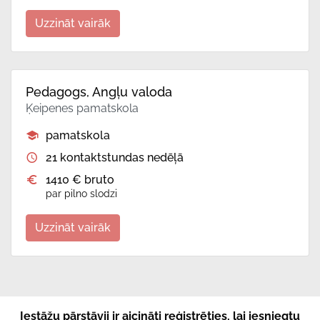
Uzzināt vairāk
Pedagogs, Angļu valoda
Ķeipenes pamatskola
pamatskola
21 kontaktstundas nedēļā
1410 € bruto
par pilno slodzi
Uzzināt vairāk
Iestāžu pārstāvji ir aicināti reģistrēties, lai iesniegtu