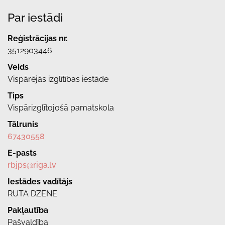
Par iestādi
Reģistrācijas nr.
3512903446
Veids
Vispārējās izglītības iestāde
Tips
Vispārizglītojošā pamatskola
Tālrunis
67430558
E-pasts
rbjps@riga.lv
Iestādes vadītājs
RUTA DZENE
Pakļautība
Pašvaldība