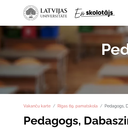
Ped
Vakanču karte
Rīgas 69. pamatskola
Pedagogs, D
Pedagogs, Dabaszi