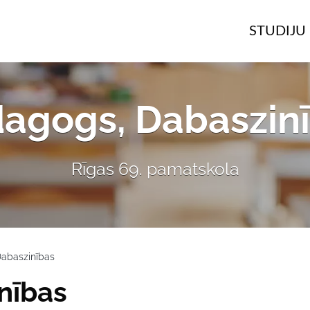
STUDIJU 
agogs, Dabaszin
Rīgas 69. pamatskola
abaszinības
nības