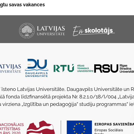
niegtu savas vakances
 īsteno Latvijas Universitāte, Daugavpils Universitāte un 
lā fonda līdzfinansētā projekta Nr. 8.2.1.0/18/I/004 „Latvija
u virziena „Izglītība un pedagoģija” studiju programmas” ie