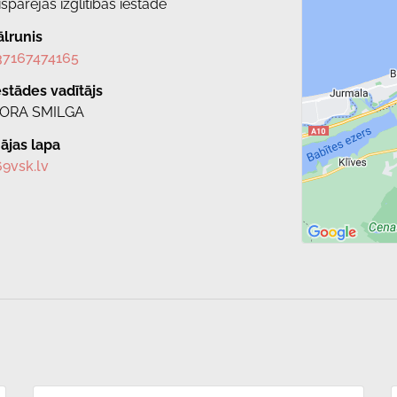
ispārējās izglītības iestāde
ālrunis
37167474165
estādes vadītājs
ORA SMILGA
ājas lapa
69vsk.lv