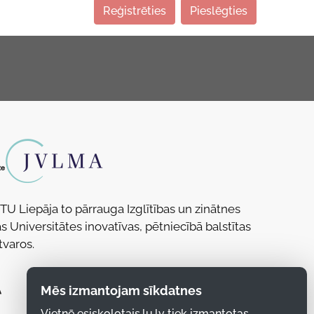
Reģistrēties
Pieslēgties
RTU Liepāja to pārrauga Izglītības un zinātnes
s Universitātes inovatīvas, pētniecībā balstītas
tvaros.
Mēs izmantojam sīkdatnes
Vietnē esiskolotajs.lu.lv tiek izmantotas