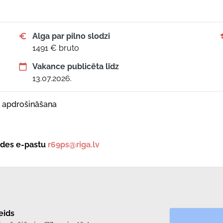
Alga par pilno slodzi
1491 € bruto
Vakance publicēta līdz
13.07.2026.
s apdrošināšana
tādes e-pastu
r69ps@riga.lv
eids