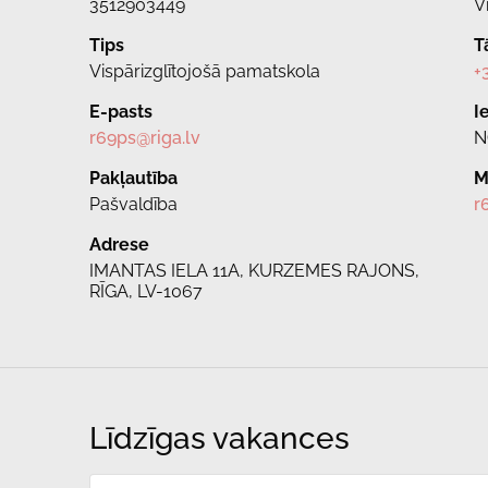
3512903449
V
Tips
T
Vispārizglītojošā pamatskola
+
E-pasts
I
r69ps@riga.lv
N
Pakļautība
M
Pašvaldība
r
Adrese
IMANTAS IELA 11A, KURZEMES RAJONS,
RĪGA, LV-1067
Līdzīgas vakances