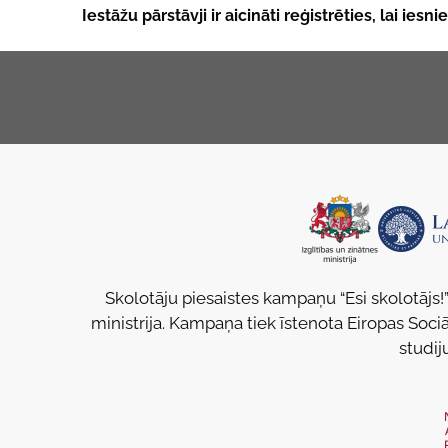
Iestāžu pārstāvji ir aicināti reģistrēties, lai ies
Skolotāju piesaistes kampaņu “Esi skolotājs!”
ministrija. Kampaņa tiek īstenota Eiropas Sociā
studij