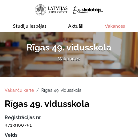
Studiju iespējas
Aktuāli
Vakances
Rīgas 49. vidusskola
Vakances
Vakanču karte
Rīgas 49. vidusskola
Rīgas 49. vidusskola
Reģistrācijas nr.
3713900751
Veids