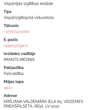
Vispārējās izglītības iestāde
Tips
Vispārizglītojošā vidusskola
Tālrunis
+37167474080
E-pasts
r49vs@riga.lv
Iestādes vadītājs
IMANTS MEDNIS
Pakļautība
Pašvaldība
Mājas lapa
49.lv
Adrese
KRIŠJĀŅA VALDEMĀRA IELA 65, VIDZEMES
PRIEKŠPILSĒTA, RĪGA, LV-1010