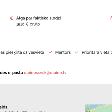
Alga par faktisko slodzi
1510 € bruto
as piešķirta dzīvesvieta
Mentors
Prioritāra vieta
tādes e-pastu
olaines1vsk@olaine.lv
eids