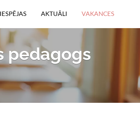
IESPĒJAS
AKTUĀLI
VAKANCES
is pedagogs