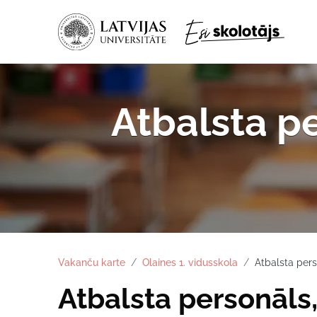
Atbalsta p
Vakanču karte
Olaines 1. vidusskola
Atbalsta per
Atbalsta personāls