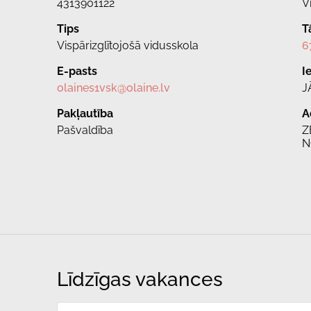
4313901122
V
Tips
T
Vispārizglītojošā vidusskola
6
E-pasts
I
olaines1vsk@olaine.lv
J
Pakļautība
A
Pašvaldība
Z
N
Līdzīgas vakances