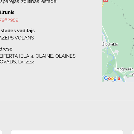
ispārējās izglītības iestāde
ālrunis
7962959
estādes vadītājs
ĀZEPS VOLĀNS
drese
EIFERTA IELA 4, OLAINE, OLAINES
OVADS, LV-2114