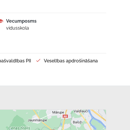
Vecumposms
vidusskola
 pašvaldības PII
Veselības apdrošināšana