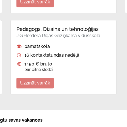
Uzzināt vairāk
Pedagogs, Dizains un tehnoloģijas
J.G.Herdera Rīgas Grīziņkalna vidusskola
pamatskola
16 kontaktstundas nedēļā
1450 € bruto
par pilno slodzi
Uzzināt vairāk
niegtu savas vakances