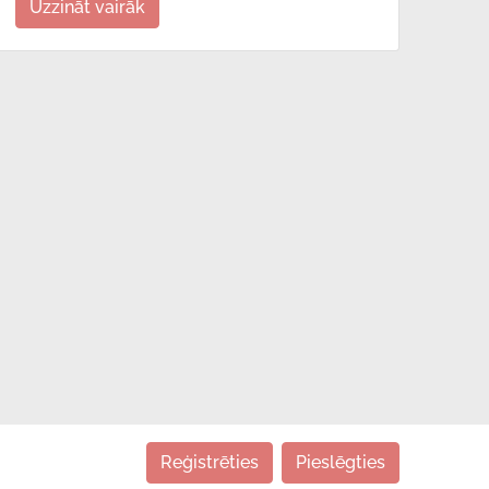
Uzzināt vairāk
Reģistrēties
Pieslēgties