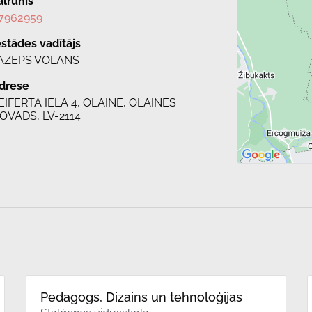
ālrunis
7962959
estādes vadītājs
ĀZEPS VOLĀNS
drese
EIFERTA IELA 4, OLAINE, OLAINES
OVADS, LV-2114
Pedagogs, Dizains un tehnoloģijas