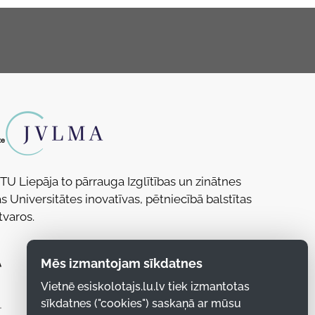
RTU Liepāja to pārrauga Izglītības un zinātnes
s Universitātes inovatīvas, pētniecībā balstītas
tvaros.
Mēs izmantojam sīkdatnes
Vietnē esiskolotajs.lu.lv tiek izmantotas
sīkdatnes ("cookies") saskaņā ar mūsu