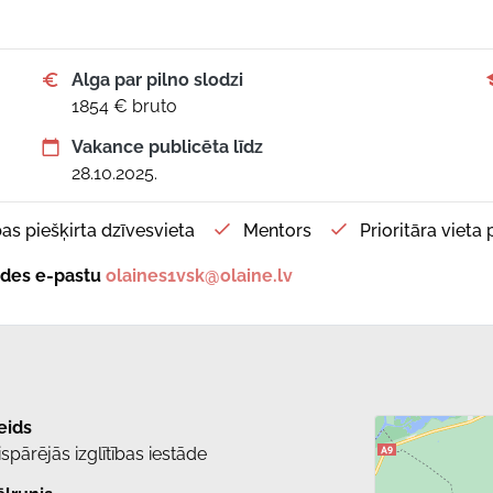
Alga par pilno slodzi
1854 € bruto
Vakance publicēta līdz
28.10.2025.
as piešķirta dzīvesvieta
Mentors
Prioritāra vieta
tādes e-pastu
olaines1vsk@olaine.lv
eids
ispārējās izglītības iestāde