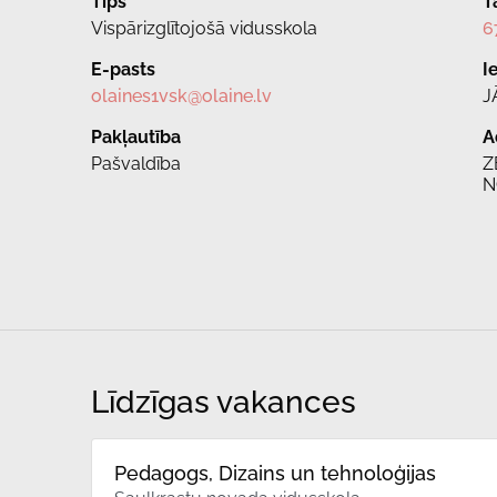
Tips
T
Vispārizglītojošā vidusskola
6
E-pasts
I
olaines1vsk@olaine.lv
J
Pakļautība
A
Pašvaldība
Z
N
Līdzīgas vakances
Pedagogs, Dizains un tehnoloģijas