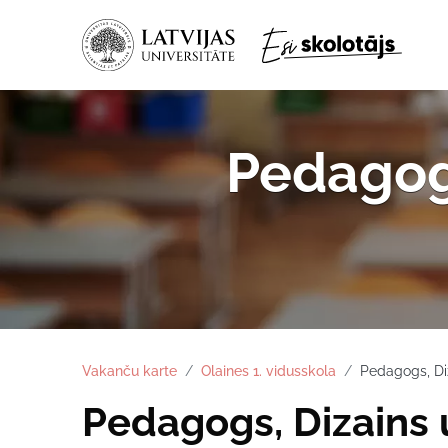
Pedagogs
Vakanču karte
Olaines 1. vidusskola
Pedagogs, Diz
Pedagogs, Dizains 