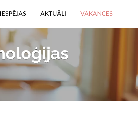
IESPĒJAS
AKTUĀLI
VAKANCES
noloģijas