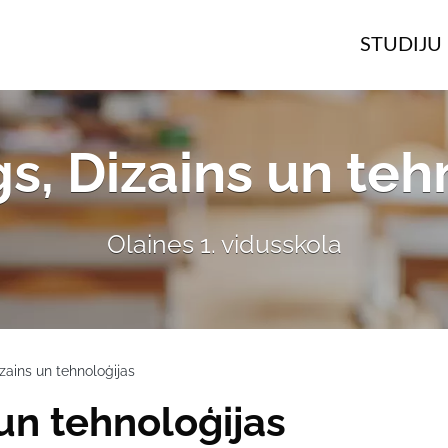
STUDIJU 
, Dizains un teh
Olaines 1. vidusskola
ains un tehnoloģijas
un tehnoloģijas