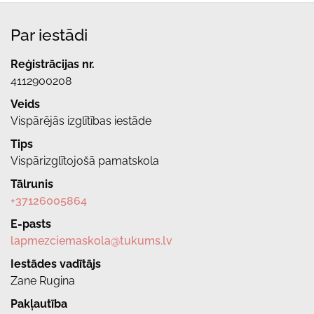
Par iestādi
Reģistrācijas nr.
4112900208
Veids
Vispārējās izglītības iestāde
Tips
Vispārizglītojošā pamatskola
Tālrunis
+37126005864
E-pasts
lapmezciemaskola@tukums.lv
Iestādes vadītājs
Zane Rugina
Pakļautība