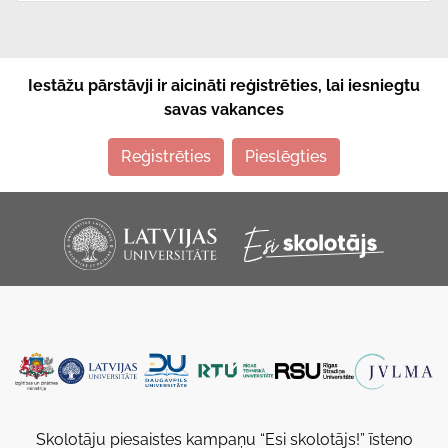
Iestāžu pārstāvji ir aicināti reģistrēties, lai iesniegtu
savas vakances
Reģistrēties
Pieslēgties
Skolotāju piesaistes kampaņu “Esi skolotājs!” īsteno