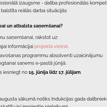
fesionālā izaugsme - dalība profesionālās kompe
alstīta reālās darba situācijās
ībai un atbalsta saņemšanai?
mu saņemšanai, rakstot uz:
ajai informācijai
projekta vietnē
.
avošanas programmu absolventi uzaicinājumu
egšanai saņems e-pastā jūnijā.
s iesniegt no
15. jūnija līdz 17. jūlijam
.
 augusta sākumā notiks Indukcijas gada dalībniek
skatīti visi iesniegtie pieteikumi.