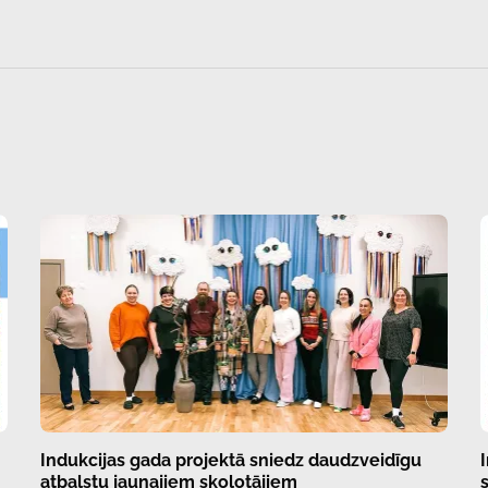
Indukcijas gada projektā sniedz daudzveidīgu
atbalstu jaunajiem skolotājiem