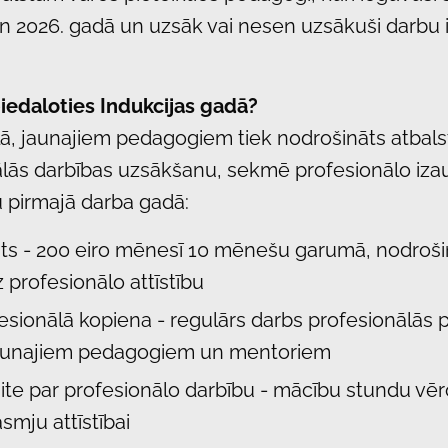
 un 2026. gadā un uzsāk vai nesen uzsākuši darbu i
piedaloties Indukcijas gadā?
ā, jaunajiem pedagogiem tiek nodrošināts atbalst
lās darbības uzsākšanu, sekmē profesionālo iza
u pirmajā darba gadā:
lsts - 200 eiro mēnesī 10 mēnešu garumā, nodroši
 profesionālo attīstību
esionālā kopiena - regulārs darbs profesionālās 
jaunajiem pedagogiem un mentoriem
ite par profesionālo darbību - mācību stundu vē
mju attīstībai