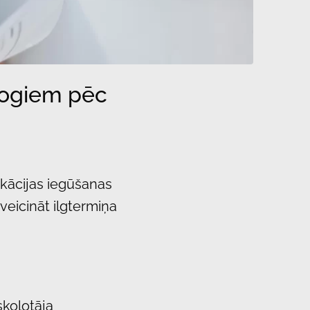
gogiem pēc
ikācijas iegūšanas
veicināt ilgtermiņa
skolotāja