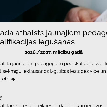
gada atbalsts jaunajiem peda
alifikācijas iegūšanas
2026./2027. mācību gadā
balsta jaunajiem pedagogiem pēc skolotāja kvalif
t sekmīgu iekļaušanos izglītības iestādes vidē un 
rofesijā.
?
alstam varēs pieteikties pedagogi, kuri ieguvuši 