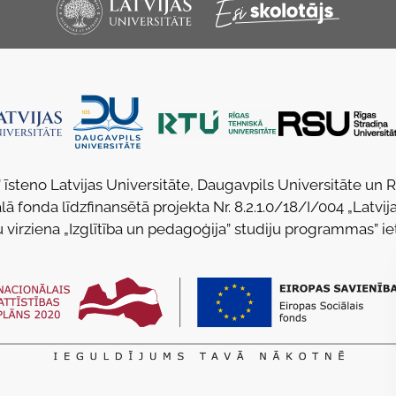
 īsteno Latvijas Universitāte, Daugavpils Universitāte un 
lā fonda līdzfinansētā projekta Nr. 8.2.1.0/18/I/004 „Latvija
u virziena „Izglītība un pedagoģija” studiju programmas” ie