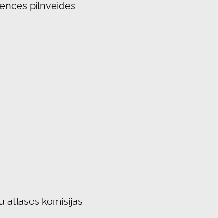
tences pilnveides
u atlases komisijas