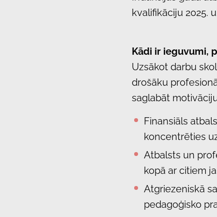
kvalifikāciju 2025.
Kādi ir ieguvumi, 
Uzsākot darbu skol
drošāku profesionā
saglabāt motivācij
Finansiāls atba
koncentrēties uz
Atbalsts un prof
kopā ar citiem 
Atgriezeniskā sa
pedagoģisko pras