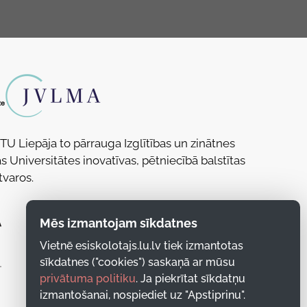
RTU Liepāja to pārrauga Izglītības un zinātnes
s Universitātes inovatīvas, pētniecībā balstītas
tvaros.
Mēs izmantojam sīkdatnes
Vietnē esiskolotajs.lu.lv tiek izmantotas
sīkdatnes ("cookies") saskaņā ar mūsu
privātuma politiku
. Ja piekrītat sīkdatņu
izmantošanai, nospiediet uz "Apstiprinu".