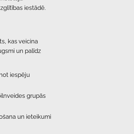
zglītības iestādē.
s, kas veicina
ugsmi un palīdz
not iespēju
pilnveides grupās
rošana un ieteikumi