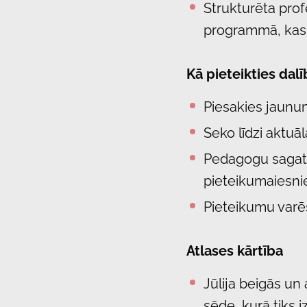
Strukturēta pro
programmā, kas b
Kā pieteikties dal
Piesakies jaunu
Seko līdzi aktuāl
Pedagogu sagat
pieteikumaiesni
Pieteikumu varē
Atlases kārtība
Jūlija beigās un
sēde, kurā tiks iz