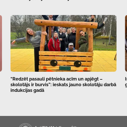
“Redzēt pasauli pētnieka acīm un apjēgt –
skolotājs ir burvis”: ieskats jauno skolotāju darbā
indukcijas gadā